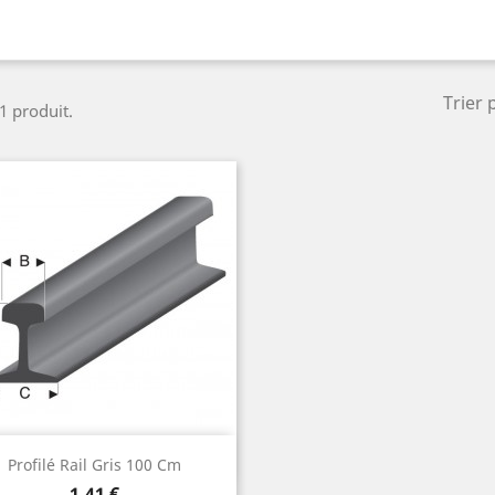
Trier 
 1 produit.
Aperçu rapide

Profilé Rail Gris 100 Cm
Prix
1,41 €