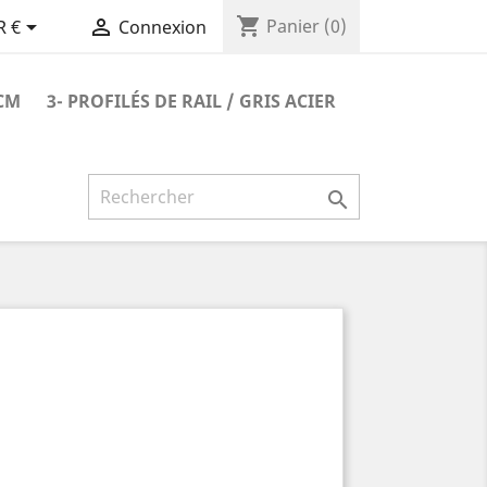
shopping_cart


Panier
(0)
R €
Connexion
 CM
3- PROFILÉS DE RAIL / GRIS ACIER
