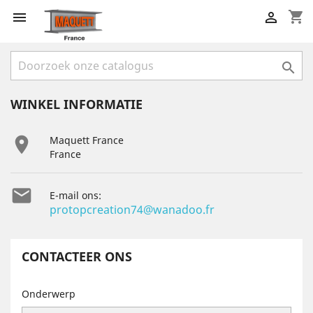
shopping_cart



WINKEL INFORMATIE

Maquett France
France

E-mail ons:
protopcreation74@wanadoo.fr
CONTACTEER ONS
Onderwerp