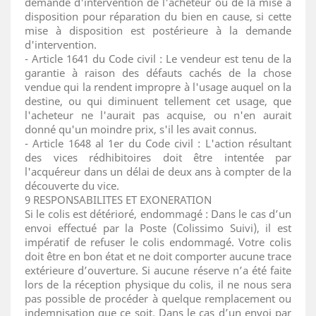
demande d'intervention de l'acheteur ou de la mise à
disposition pour réparation du bien en cause, si cette
mise à disposition est postérieure à la demande
d'intervention.
- Article 1641 du Code civil : Le vendeur est tenu de la
garantie à raison des défauts cachés de la chose
vendue qui la rendent impropre à l'usage auquel on la
destine, ou qui diminuent tellement cet usage, que
l'acheteur ne l'aurait pas acquise, ou n'en aurait
donné qu'un moindre prix, s'il les avait connus.
- Article 1648 al 1er du Code civil : L'action résultant
des vices rédhibitoires doit être intentée par
l'acquéreur dans un délai de deux ans à compter de la
découverte du vice.
9 RESPONSABILITES ET EXONERATION
Si le colis est détérioré, endommagé : Dans le cas d’un
envoi effectué par la Poste (Colissimo Suivi), il est
impératif de refuser le colis endommagé. Votre colis
doit être en bon état et ne doit comporter aucune trace
extérieure d’ouverture. Si aucune réserve n’a été faite
lors de la réception physique du colis, il ne nous sera
pas possible de procéder à quelque remplacement ou
indemnisation que ce soit. Dans le cas d’un envoi par